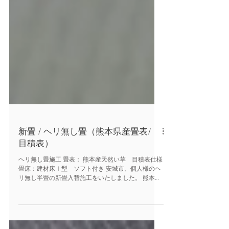
新畳 / ヘリ無し畳（熊本県産畳表/
目積表）
ヘリ無し畳施工 畳表： 熊本産天然い草 目積表仕様
畳床：建材床Ⅰ型 ソフト付き 安城市、個人様のヘ
リ無し半畳の新畳入替施工をいたしました。 熊本県
産畳表ならではの色艶、香りともに良い仕上がりに
なり、お客様からお喜びのお声を頂きました。 丸信