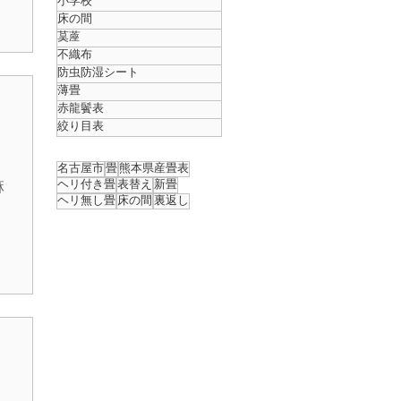
小学校
床の間
来
茣蓙
不織布
防虫防湿シート
薄畳
赤龍鬢表
絞り目表
名古屋市
畳
熊本県産畳表
ヘリ付き畳
表替え
新畳
麻
ヘリ無し畳
床の間
裏返し
：
表
高
揃
て
縁