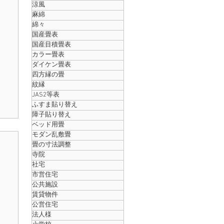
涼風
麻綿
綿々
国産畳表
国産目積畳表
カラー畳表
ダイケン畳表
四方縁の畳
ひ
紋縁
JAS2等表
大
ふすま貼り替え
い
障子貼り替え
目
ベッド用畳
の
モダン乱敷畳
風
畳の寸法調整
寺院
社宅
け
市営住宅
店
公共施設
賃貸物件
公営住宅
法人様
い