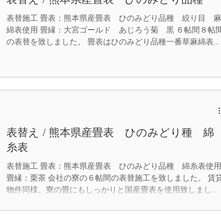
表替え / 熊本県産畳表 ひのみどり品種
表替施工 畳表：熊本県産畳表 ひのみどり品種 絞り目 
綿表使用 畳縁：大宮ゴールド あじろう菊 黒 ６帖間８帖
の表替を致しました。 畳表はひのみどり品種一番草麻綿表
用です。 きめ細やかで、絞り目と言う畳表を使用しました
畳の谷目が細く繊細な仕上がりとなっています。 藺草その
のも丈夫で、とても滑らかな肌触りの上質な畳です。 畳縁
落ち着きのあるものとなりました。 丸信畳店は、お客様の
要望に出来るだけ多くお応えできるようにこれからも努めて
いきます。 （当店ではクレジットカード決済も出来ます。
表替え / 熊本県産畳表 ひのみどり種 綿
糸表
表替施工 畳表：熊本県産畳表 ひのみどり品種 綿糸表使
畳縁：栗茶 会社の寮の６帖間の表替施工を致しました。 賃
物件同様、寮の畳にもしっかりと国産畳表を使用致しまし
た。 色艶、香りともに熊本県産ならでは良い仕上がりにな
ました。 丸信畳店は、お客様のご要望に出来るだけ多くお