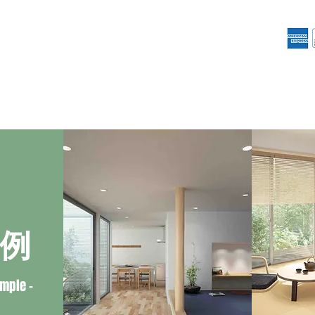
信畳店
畳について
襖
障子
施工事例
例
ample -