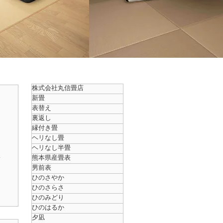
株式会社丸信畳店
新畳
表替え
裏返し
縁付き畳
ヘリなし畳
ヘリなし半畳
新
熊本県産畳表
男前表
、
ひのさやか
ひのさらさ
く
ひのみどり
は
ひのはるか
夕凪