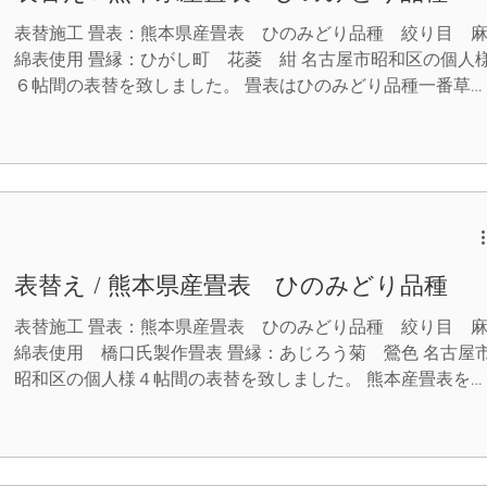
丸信畳店は、お客様のご要望に出来るだけ多くお応えできる
ようにこれからも努めていきます。 （当店ではクレジット
表替施工 畳表：熊本県産畳表 ひのみどり品種 絞り目 
ード決済も出来ます。）
綿表使用 畳縁：ひがし町 花菱 紺 名古屋市昭和区の個人
６帖間の表替を致しました。 畳表はひのみどり品種一番草
綿表使用です。 きめ細やかで、絞り目と言う畳表を使用し
した。 畳の谷目が細く繊細な仕上がりとなっています。 藺
そのものも丈夫で、とても滑らかな肌触りの上質な畳です。
畳縁でお部屋全体がしまり、とても良い雰囲気のお部屋に生
まれ変わりました。 丸信畳店は、お客様のご要望に出来る
け多くお応えできるようにこれからも努めていきます。 （
店ではクレジットカード決済も出来ます。）
表替え / 熊本県産畳表 ひのみどり品種
表替施工 畳表：熊本県産畳表 ひのみどり品種 絞り目 
綿表使用 橋口氏製作畳表 畳縁：あじろう菊 鶯色 名古屋
昭和区の個人様４帖間の表替を致しました。 熊本産畳表を
らせたら日本一と呼び声高い、生産者の「橋口氏」の畳表で
す。 藺草一本一本の粒が揃っていて、とても美しい仕上が
です。 非の打ち所がない。とはこの事。 作業していてとて
幸せな気分になる施工でした。 丸信畳店は、お客様のご要