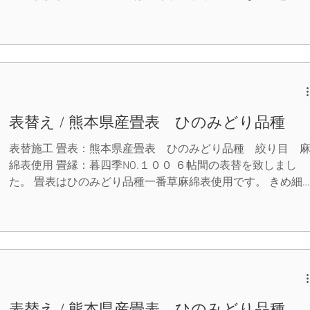
いがあります。 熊本産ならではの良い色合いの仕上がりと
りました。 丸信畳店は、お客様のご要望に出来るだけ多く
応えできるようにこれからも努めていきます。 （当店では
レジットカード決済も出来ます。）
表替え / 熊本県産畳表 ひのみどり品種
表替施工 畳表：熊本県産畳表 ひのみどり品種 絞り目 
綿表使用 畳縁：暮四季NO.１００ ６帖間の表替を致しまし
た。 畳表はひのみどり品種一番草麻綿表使用です。 きめ細
かで、絞り目と言う畳表を使用しました。 畳の谷目が細く
細な仕上がりとなっています。 藺草そのものも丈夫で、と
も滑らかな肌触りの上質な畳です。 畳縁も程よい明るさで
部屋全体が明るくなりました。 丸信畳店は、お客様のご要
に出来るだけ多くお応えできるようにこれからも努めていき
ます。 （当店ではクレジットカード決済も出来ます。）