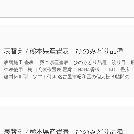
草で新しく表替したおかげでとても落ち着き、寛げる空間へ
と生まれ変わりました。 丸信畳店は、お客様のご要望に出
るだけ多くお応えできるようにこれからも努めていきます。
（当店ではクレジットカード決済も出来ます。）
表替え / 熊本県産畳表 ひのみどり品種
表替施工 畳表： 熊本県産畳表 ひのみどり品種 絞り目 
綿表使用 橋口氏製作畳表 畳縁： HANA香織Ⅲ NO.1 畳床
建材床Ⅲ型 ソフト付き 名古屋市昭和区の個人様６帖間の
替を致しました。 熊本産畳表を作らせたら日本一と呼び声
い、生産者の「橋口氏」の畳表です。 藺草一本一本の粒が
っていて、とても美しい仕上がりです。 どの方向から触っ
も滑らかでうっとりします。 非の打ち所がない。とはこの
事。 作業していてとても幸せな気分になる施工でした。 畳
もシックな黒ベースに、梅の花が咲くモダンでお洒落な畳縁
をつける事で、伝統的でありながら新しい畳となりました。
表替え / 熊本県産畳表 ひのみどり品種