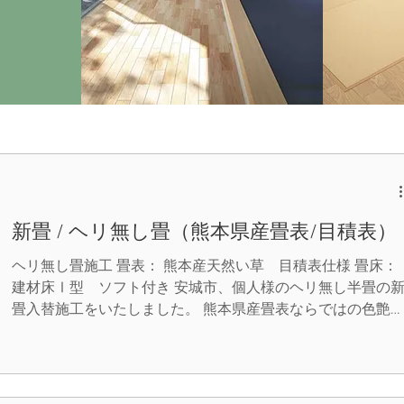
新畳 / ヘリ無し畳（熊本県産畳表/目積表）
ヘリ無し畳施工 畳表： 熊本産天然い草 目積表仕様 畳床：
建材床Ⅰ型 ソフト付き 安城市、個人様のヘリ無し半畳の
畳入替施工をいたしました。 熊本県産畳表ならではの色艶
香りともに良い仕上がりになり、お客様からお喜びのお声を
頂きました。 丸信畳店は、お客様のご要望に出来るだけ多
お応えできるようにこれからも努めていきます。 （当店で
クレジットカード決済も出来ます。）