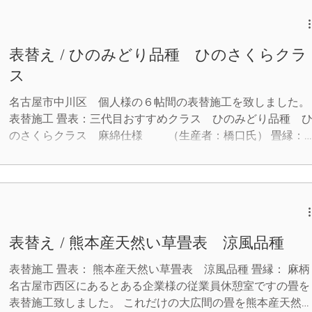
表替え / ひのみどり品種 ひのさくらクラ
ス
名古屋市中川区 個人様の６帖間の表替施工を致しました。
表替施工 畳表：三代目おすすめクラス ひのみどり品種 
のさくらクラス 麻綿仕様 （生産者：橋口氏） 畳縁：
宮縁 暮四季NO.100 畳表を生産させたら日本一と呼び声高
橋口氏畳表を使って表替施工致しました。 店主である三代
がおすすめの逸品です。 い草のきめ細やかさ、畳表として
仕上がり、色艶ともに一級品です。 畳縁も落ち着きのある
合いで、まさしくお部屋が生まれ変わりとても心地の良い空
間になりました。 丸信畳店は、お客様のご要望に出来るだ
表替え / 熊本産天然い草畳表 涼風品種
多くお応えできるようにこれからも努めていきます。 （当
ではクレジットカード決済も出来ます。）
表替施工 畳表： 熊本産天然い草畳表 涼風品種 畳縁： 麻柄
名古屋市西区にあるとある企業様の従業員休憩室ですの畳を
表替施工致しました。 これだけの大広間の畳を熊本産天然