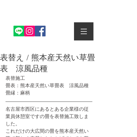
株式会社丸信畳店
表替え / 熊本産天然い草畳
表 涼風品種
表替施工
畳表：
熊本産天然い草畳表　涼風品種
畳縁：
麻柄
名古屋市西区にあるとある企業様の従
業員休憩室ですの畳を表替施工致しま
した。
これだけの大広間の畳を熊本産天然い