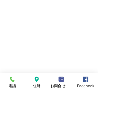
国産畳表
電話
住所
お問合せフォーム
Facebook
JAS2等表
法人様
すべて表示
最新記事