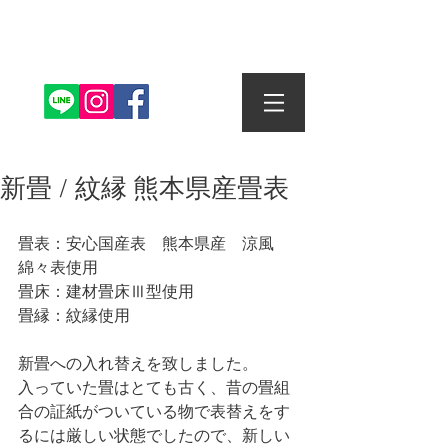
株式会社丸信畳店
新畳 / 紋縁 熊本県産畳表
畳表：安心国産表　熊本県産　涼風　
綿々表使用
畳床：建材畳床Ⅲ型使用
畳縁：紋縁使用
新畳への入れ替えを致しました。
入っていた畳はとても古く、昔の畳組
合の証紙がついている物で表替えをす
るには厳しい状態でしたので、新しい