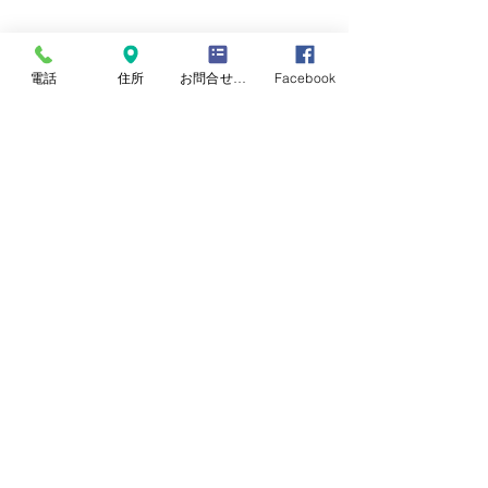
電話
住所
お問合せフォーム
Facebook
表替え
熊本県産畳表
涼風
すべて表示
最新記事