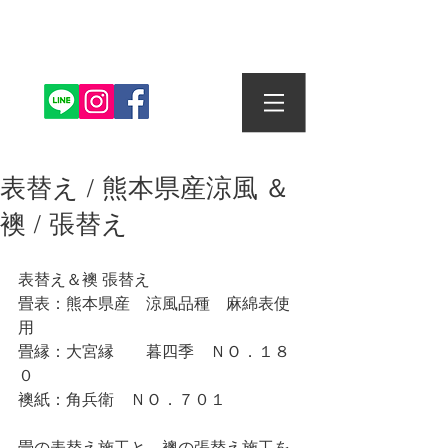
株式会社丸信畳店
表替え / 熊本県産涼風 ＆
襖 / 張替え
表替え＆襖 張替え
畳表：熊本県産　涼風品種　麻綿表使
用
畳縁：大宮縁　　暮四季　ＮＯ．１８
０
襖紙：角兵衛　ＮＯ．７０１