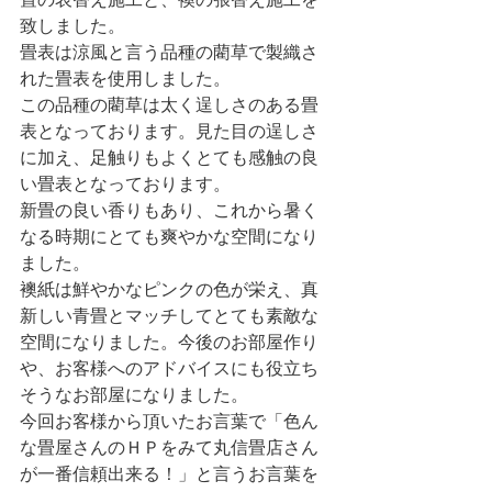
畳の表替え施工と、襖の張替え施工を
致しました。
畳表は涼風と言う品種の藺草で製織さ
れた畳表を使用しました。
この品種の藺草は太く逞しさのある畳
表となっております。見た目の逞しさ
に加え、足触りもよくとても感触の良
い畳表となっております。
新畳の良い香りもあり、これから暑く
なる時期にとても爽やかな空間になり
ました。
襖紙は鮮やかなピンクの色が栄え、真
新しい青畳とマッチしてとても素敵な
空間になりました。今後のお部屋作り
や、お客様へのアドバイスにも役立ち
そうなお部屋になりました。
今回お客様から頂いたお言葉で「色ん
な畳屋さんのＨＰをみて丸信畳店さん
が一番信頼出来る！」と言うお言葉を