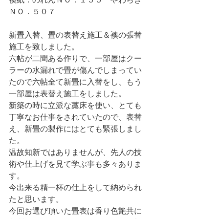
襖紙：のれんＮＯ．１５５　やわらぎ
ＮＯ．５０７
新畳入替、畳の表替え施工＆襖の張替
施工を致しました。
六帖が二間ある作りで、一部屋はクー
ラーの水漏れで畳が傷んでしまってい
たので六帖全て新畳に入替をし、もう
一部屋は表替え施工をしました。
新築の時に立派な藁床を使い、とても
丁寧なお仕事をされていたので、表替
え、新畳の製作にはとても緊張しまし
た。
温故知新ではありませんが、先人の技
術や仕上げを見て学ぶ事も多々ありま
す。
今出来る精一杯の仕上をして納められ
たと思います。
今回お選び頂いた畳表は香り色艶共に