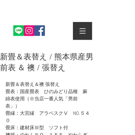
株式会社丸信畳店
新畳＆表替え / 熊本県産男
前表 ＆ 襖 / 張替え
新畳＆表替え＆襖 張替え
畳表：国産畳表　ひのみどり品種　麻
綿表使用（※当店一番人気「男前
表」）
畳縁：大宮縁　アラベスクⅤ　NO.５４
０
畳床：建材床Ⅲ型　ソフト付