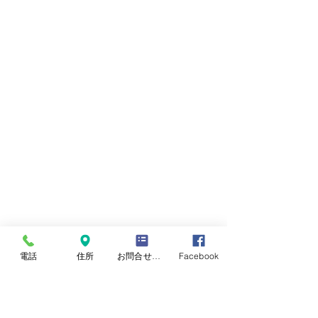
電話
住所
お問合せフォーム
Facebook
新畳
国産畳表
麻綿