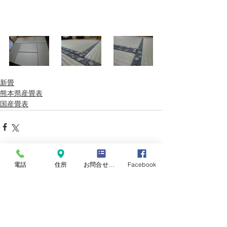
新畳
熊本県産畳表
国産畳表
すべて表示
最新記事
電話
住所
お問合せフォーム
Facebook