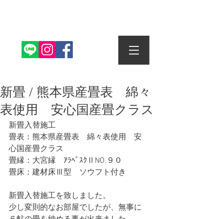
株式会社丸信畳店
新畳 / 熊本県産畳表 綿々
表使用 安心国産畳クラス
新畳入替施工
畳表：熊本県産畳表　綿々表使用　安
心国産畳クラス
畳縁：大宮縁　ｱﾗﾍﾞｽｸⅡNO.９０
畳床：建材床Ⅲ型　ソウフト付き
新畳入替施工を致しました。
少し変則的なお部屋でしたが、無事に