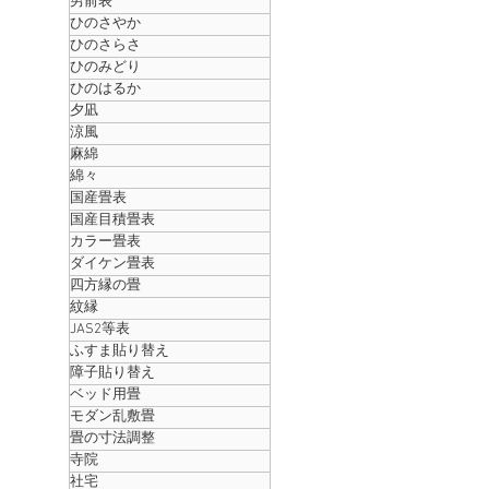
男前表
ひのさやか
ひのさらさ
ひのみどり
ひのはるか
夕凪
涼風
麻綿
綿々
国産畳表
国産目積畳表
カラー畳表
ダイケン畳表
四方縁の畳
紋縁
JAS2等表
ふすま貼り替え
障子貼り替え
ベッド用畳
モダン乱敷畳
畳の寸法調整
寺院
社宅