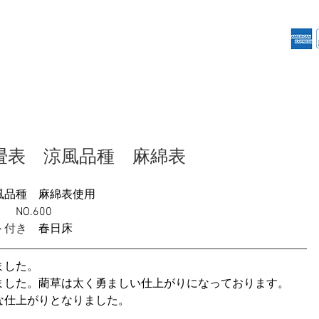
信畳店
畳について
襖
障子
施工事例
産畳表 涼風品種 麻綿表
風品種　麻綿表使用
Ⅰ
　NO.600
ト付き　
春日床
ました。
ました。藺草は太く勇ましい仕上がりになっております。
な仕上がりとなりました。