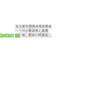
名古屋市
畳
熊本県産畳表
ヘリ付き畳
表替え
新畳
Contact us
ヘリ無し畳
床の間
裏返し
〒466-0849
愛知県名古屋市昭和区南分町1-17
TEL.052-841-2474
FAX.052-841-5535
くらク