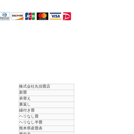
お問合せ
会社概要
株式会社丸信畳店
新畳
表替え
裏返し
縁付き畳
ヘリなし畳
ヘリなし半畳
熊本県産畳表