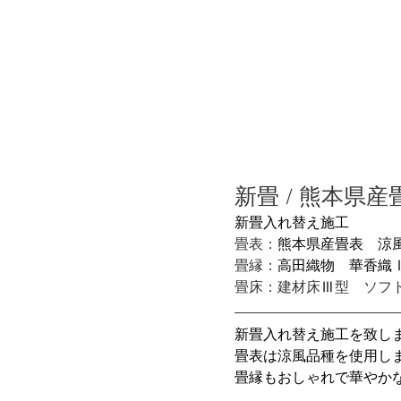
株式会社丸
ＨＯＭＥ
店主挨拶
新畳 / 熊本県
新畳入れ替え施工
畳表：
熊本県産畳表　涼
畳縁：
高田織物　華香織
畳床：建材床
Ⅲ
型　ソフ
新畳入れ替え施工を致し
畳表は涼風品種を使用し
畳縁もおしゃれで華やか