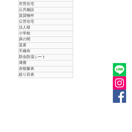
市営住宅
公共施設
賃貸物件
公営住宅
法人様
小学校
床の間
茣蓙
不織布
防虫防湿シート
薄畳
赤龍鬢表
絞り目表