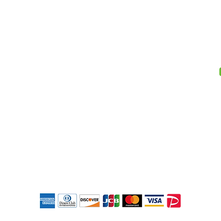
-
モダン乱敷き畳
-
畳表の価格
-
営業エリア
- カラー表
-
施工事例
-
会社概要
-
男前表
-
アクセス
-
お問合せ
畳表/目積
表替え / ひのみどり品種 ひのさ
ラス