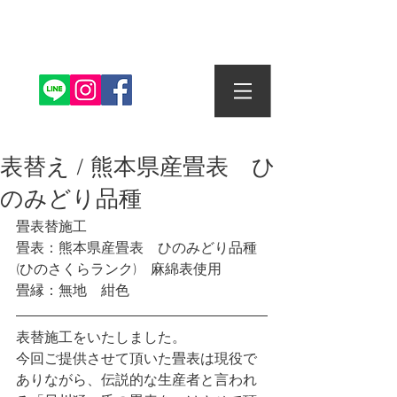
株式会社丸信畳店
表替え / 熊本県産畳表 ひ
のみどり品種
畳表替施工
畳表：熊本県産畳表　ひのみどり品種
(ひのさくらランク)　麻綿表使用
畳縁：無地　紺色
表替施工をいたしました。
今回ご提供させて頂いた畳表は現役で
ありながら、伝説的な生産者と言われ