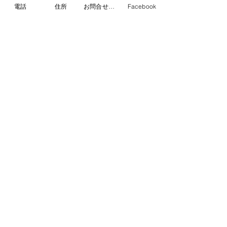
電話
住所
お問合せフォーム
Facebook
すべて表示
最新記事
名古屋市
畳
熊本県産畳表
ヘリ付き畳
表替え
新畳
ヘリ無し畳
床の間
裏返し