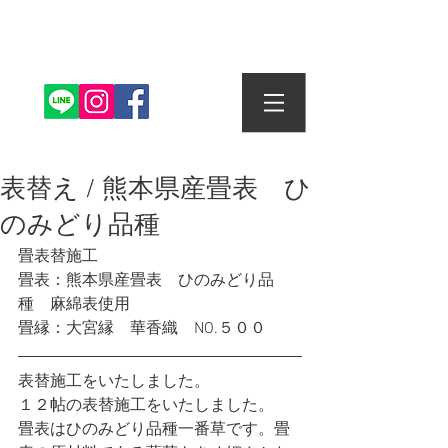
株式会社丸信畳店
表替え / 熊本県産畳表 ひ
のみどり品種
畳表替施工
畳表：熊本県産畳表　ひのみどり品
種　麻綿表使用
畳縁：大宮縁　華香織　NO.５００
表替施工をいたしました。
１２帖の表替施工をいたしました。
畳表はひのみどり品種一番草です。畳